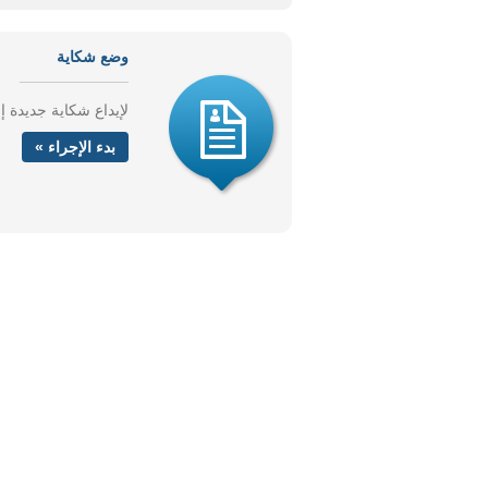
وضع شكاية
لإيداع شكاية جديدة 
بدء الإجراء »