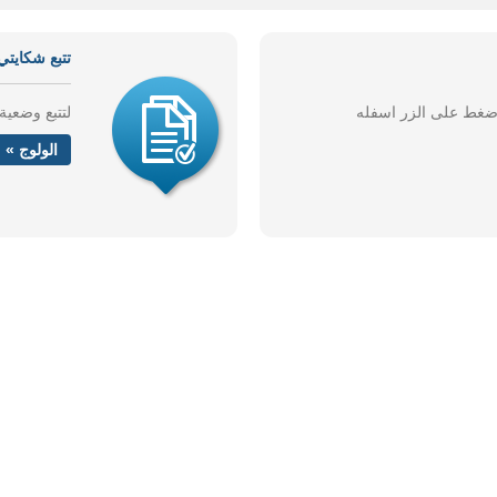
تتبع شكايتي
إضغط على الزر اسفله
لتتبع وضعي
الولوج »